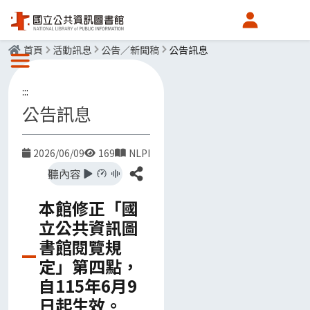
會員中心
首頁
活動訊息
公告／新聞稿
公告訊息
選單按鈕
:::
公告訊息
2026/06/09
169
NLPI
日期
點閱數
發布單位
分享
聽內容
本館修正「國
立公共資訊圖
書館閱覽規
定」第四點，
自115年6月9
日起生效。