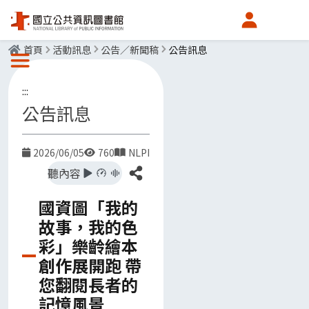
會員中心
首頁
活動訊息
公告／新聞稿
公告訊息
選單按鈕
:::
公告訊息
2026/06/05
760
NLPI
日期
點閱數
發布單位
分享
聽內容
國資圖「我的
故事，我的色
彩」樂齡繪本
創作展開跑 帶
您翻閱長者的
記憶風景