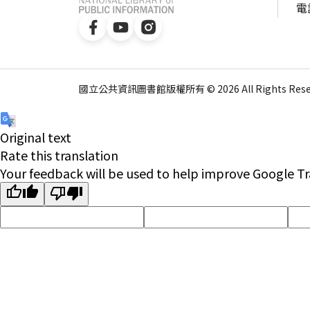
電話
國立公共資訊圖書館版權所有 © 2026 All Rights Reser
Original text
Rate this translation
Your feedback will be used to help improve Google Tr