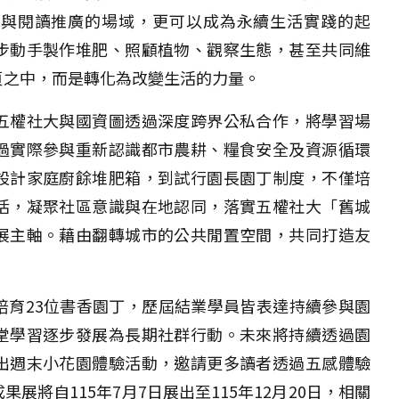
存與閱讀推廣的場域，更可以成為永續生活實踐的起
步動手製作堆肥、照顧植物、觀察生態，甚至共同維
頁之中，而是轉化為改變生活的力量。
五權社大與國資圖透過深度跨界公私合作，將學習場
過實際參與重新認識都市農耕、糧食安全及資源循環
設計家庭廚餘堆肥箱，到試行園長園丁制度，不僅培
活，凝聚社區意識與在地認同，落實五權社大「舊城
展主軸。藉由翻轉城市的公共閒置空間，共同打造友
培育23位書香園丁，歷屆結業學員皆表達持續參與園
堂學習逐步發展為長期社群行動。未來將持續透過園
出週末小花園體驗活動，邀請更多讀者透過五感體驗
展將自115年7月7日展出至115年12月20日，相關