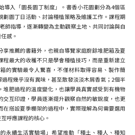
始導入「園長園丁制度」。書香小花園劃分為4個區
規劃園丁日活動、討論種植策略及維護工作。課程期
待老師指導，逐漸轉變為主動觀察土地、共同討論與自
責任感。
分享推薦的書籍外，也親自導覽家庭廚餘堆肥箱及夏
課程最大的收穫不只是學會種植技巧，而是重新建立
肥箱的實驗最令人驚喜，不僅材料取得容易、製作簡
解過程幾乎沒有異味，甚至散發淡淡木屑香氣；2個半
，堆肥過程的溫度變化，也讓學員真實感受到有機物
的交互印證，學員逐漸提升觀察自然的敏銳度，也更
而在搭設夏季棚架的過程中，實際理解為何需要選用
交互呼應課程的核心。
裡的永續生活實驗場」希望推動「種土、種人、種知