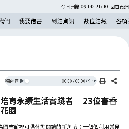
:::
回首頁
網
今日開館 09:00-21:00
我們
我要借書
到館資訊
數位館藏
各項
列印
分享
聽內容
00:00
/
00:00
培育永續生活實踐者 23位書香
食花園
為圖書館裡可供休憩閱讀的新角落；一個個利用常見