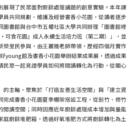
則展現了民眾面對廚餘處理議題的創意實驗。本年課
學員共同規劃、維護及經營書香小花園，從讀者逐步
訊圖書館與台中市五權社區大學共同辦理「圖書館裡
景・可食花園』成人永續生活培力班（第二期）」，並
新榮里民參與，由王麗雅老師帶領，歷經四個月實作
好young館及書香小花園舉辦結業成果展，透過成果
請民眾一起見證學員如何將閱讀轉化為行動，從關心
」的主軸，聚焦於「打造友善生活空間」與「建立資
同完成書香小花園夏季棚架搭設工程，從剖竹、修竹
的閱讀空間；同時因應近年廚餘處理成本增加與量能
家庭廚餘堆肥箱，透過好氧堆肥方式將廚餘轉化為土