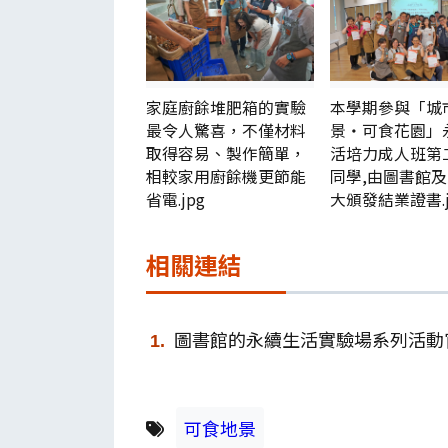
家庭廚餘堆肥箱的實驗
本學期參與「城
最令人驚喜，不僅材料
景‧可食花園」
取得容易、製作簡單，
活培力成人班第
相較家用廚餘機更節能
同學,由圖書館
省電.jpg
大頒發結業證書.j
相關連結
圖書館的永續生活實驗場系列活動
可食地景
關鍵字