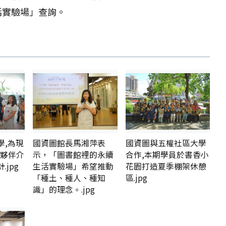
活實驗場」查詢。
學,為現
國資圖館長馬湘萍表
國資圖與五權社區大學
與夥伴介
示，「圖書館裡的永續
合作,本期學員於書香小
jpg
生活實驗場」希望推動
花園打造夏季棚架休憩
「種土、種人、種知
區.jpg
識」的理念。.jpg