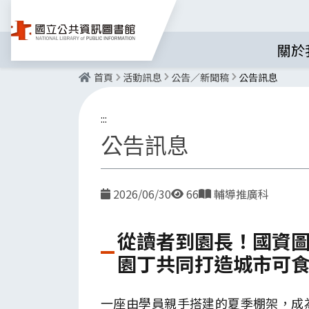
關於
首頁
活動訊息
公告／新聞稿
公告訊息
:::
公告訊息
2026/06/30
66
輔導推廣科
日期
點閱數
發布單位
從讀者到園長！國資圖
園丁共同打造城市可
一座由學員親手搭建的夏季棚架，成