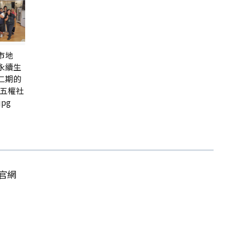
市地
永續生
二期的
及五權社
pg
官網