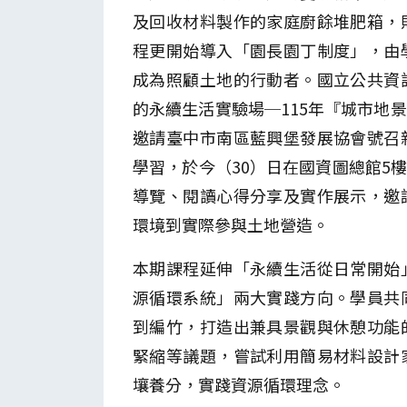
及回收材料製作的家庭廚餘堆肥箱，
程更開始導入「園長園丁制度」，由
成為照顧土地的行動者。國立公共資
的永續生活實驗場─115年『城市地
邀請臺中市南區藍興堡發展協會號召
學習，於今（30）日在國資圖總館5樓
導覽、閱讀心得分享及實作展示，邀
環境到實際參與土地營造。
本期課程延伸「永續生活從日常開始
源循環系統」兩大實踐方向。學員共
到編竹，打造出兼具景觀與休憩功能
緊縮等議題，嘗試利用簡易材料設計
壤養分，實踐資源循環理念。