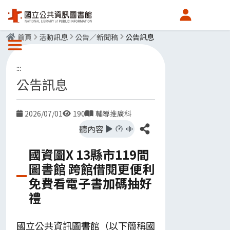
會員中心
首頁
活動訊息
公告／新聞稿
公告訊息
選單按鈕
:::
公告訊息
2026/07/01
190
輔導推廣科
日期
點閱數
發布單位
分享
聽內容
國資圖X 13縣市119間
圖書館 跨館借閱更便利
免費看電子書加碼抽好
禮
國立公共資訊圖書館（以下簡稱國