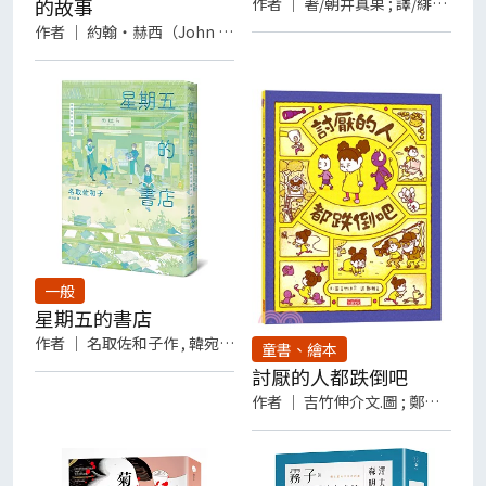
的故事
作者
｜
著/朝井真果 ; 譯/緋華璃
作者
｜
約翰‧赫西（John Hersey）
一般
星期五的書店
作者
｜
名取佐和子作 , 韓宛庭譯
童書、繪本
討厭的人都跌倒吧
作者
｜
吉竹伸介文.圖 ; 鄭雅云譯