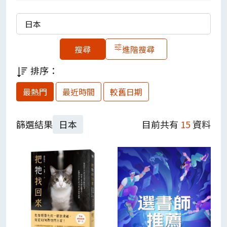
歡迎到館借閱。
關鍵字
※歡迎大家借電子書喔！請點選【
電子書借
閱清單
】（登入後可直接借閱）
進階搜尋
※探索全放位主題？我們參考「108年新課
排序：
綱三面九項指標主題」分類如下，歡迎善用
標籤代號參考~
最熱門
最近時間
較舊日期
A1、身心素質與自我精進；A2、系統思考與
解決問題；A3、規劃執行與創新應變
篩選結果
日本
目前共有
15
資料
B1、符號運用與溝通表達；B2、科技資訊與
媒體素養；B3、藝術涵養與美感素養
C1、道德實踐與公民意義；C2人際關係與團
隊合作；C3、多元文化與國際理解
※另外，我們邀請你，不限任何主題，推薦
你認為超好看的書，還能獲得
閱幣10點及每
月抽獎
，一起來分享吧！