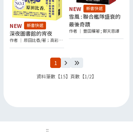
NEW
新書快遞
雪風 : 聯合艦隊盛衰的
最後奇蹟
NEW
新書快遞
作者
｜
豐田穰著 ; 鄭天恩譯
深夜圖書館的宵夜
作者
｜
原田比香/著；高彩雯/譯
下一頁
最後一頁
1
資料筆數【15】頁數【1/2】
:::