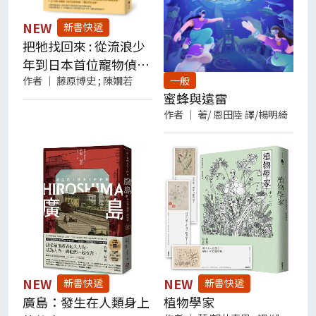
【看看大家推薦了什麼書】(請點我)
NEW
新書快遞
把牠找回來 : 從流浪少
【我要投稿】及投稿資訊(請點我)
年到日本首位寵物偵
探, 經手三千多個失蹤
作者
｜
藤原博史 ; 陳嫺若
一般
蜜蜂與遠雷
案件, 在絕望中帶毛孩
作者
｜
著/ 恩田陸 譯/楊明綺
回家的奇蹟事件簿
NEW
NEW
新書快遞
新書快遞
廣島：發生在人類身上
植物學家