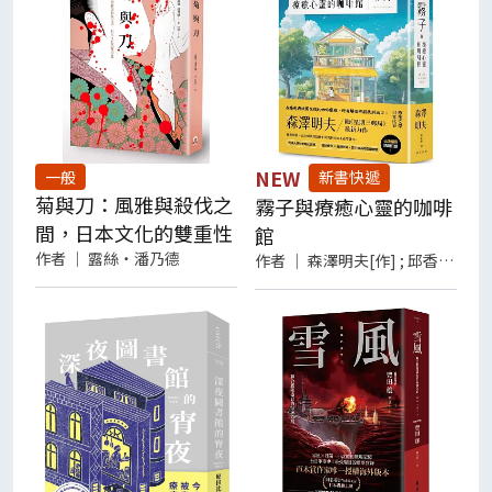
NEW
一般
新書快遞
菊與刀：風雅與殺伐之
霧子與療癒心靈的咖啡
間，日本文化的雙重性
館
作者
｜
露絲‧潘乃德
作者
｜
森澤明夫[作] ; 邱香凝譯