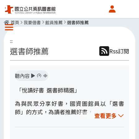
會員中心
首頁
我要借書
館員推薦
選書師推薦
選單按鈕
:::
選書師推薦
Rss訂閱
聽內容
「悅讀好書 選書師精選」
為與民眾分享好書，國資圖館員以「選書
師」的方式，為讀者推薦好書，
查看更多
並於總館一樓新書展示區展出，希望透過選
讀分享，與您一同豐富閱讀的體驗與美好，