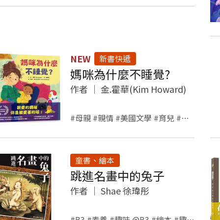
NEW
新書快遞
媽咪為什麼不睡覺?
作者
｜
金.霍華(Kim Howard)
#母親 #親情 #美國文學 #育兒 #兒童文學 #繪本
童書、繪本
跳進名畫中的兔子
作者
｜
Shae 徐瑋彤
#B3 #素養 #趣味 @B3 #繪本 #趣味 #藝術