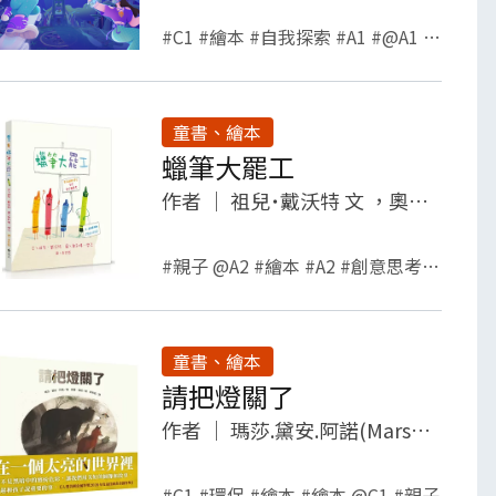
#C1 #繪本 #自我探索 #A1 #@A1 #自我成長
童書、繪本
蠟筆大罷工
作者
｜
祖兒˙戴沃特 文 ，奧利佛˙傑法 圖
#親子 @A2 #繪本 #A2 #創意思考 #親子
童書、繪本
請把燈關了
作者
｜
瑪莎.黛安.阿諾(Marsha Diane Arnold)著 , 蘇珊.瑞根(Susan Reagan)繪 , 蔡祐庭譯
#C1 #環保 #繪本 #繪本 @C1 #親子