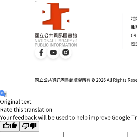
地
服
09
電話
國立公共資訊圖書館版權所有 © 2026 All Rights Reser
Original text
Rate this translation
Your feedback will be used to help improve Google Tr