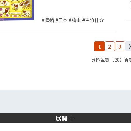
#情緒 #日本 #繪本 #吉竹伸介
1
2
3
資料筆數【28】頁數
展開