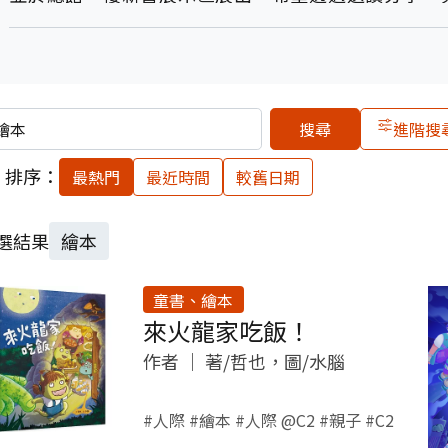
閱。
※歡迎大家借電子書喔！請點選【
電子書借閱清單
】（
※探索全放位主題？我們參考「108年新課綱三面九項
鍵字
進階搜
A1、身心素質與自我精進；A2、系統思考與解決問題；
B1、符號運用與溝通表達；B2、科技資訊與媒體素養
排序：
最熱門
最近時間
較舊日期
C1、道德實踐與公民意義；C2人際關係與團隊合作；C
※另外，我們邀請你，不限任何主題，推薦你認為超好
選結果
繪本
來分享吧！
童書、繪本
【看看大家推薦了什麼書】(請點我)
來火龍家吃飯！
【我要投稿】及投稿資訊(請點我)
作者
｜
著/哲也，圖/水腦
#人際 #繪本 #人際 @C2 #親子 #C2