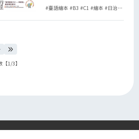
#臺語繪本 #B3 #C1 #繪本 #日治時期 #臺灣議會 #霧峰林家
下一頁
最後一頁
【1/3】