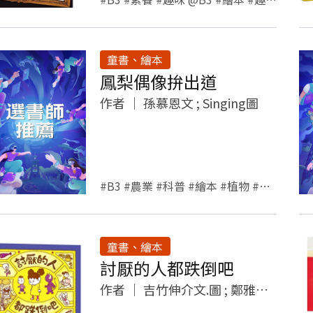
童書、繪本
鳳梨偶像拚出道
作者
｜
孫慕恩文 ; Singing圖
#B3 #農業 #科普 #繪本 #植物 #生活
童書、繪本
討厭的人都跌倒吧
作者
｜
吉竹伸介文.圖 ; 鄭雅云譯