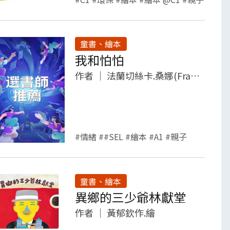
童書、繪本
我和怕怕
作者
｜
法蘭切絲卡.桑娜(Francesca Sanna)著 ; 黃筱茵譯
#情緒 ##SEL #繪本 #A1 #親子
童書、繪本
異鄉的三少爺林獻堂
作者
｜
黃郁欽作.繪