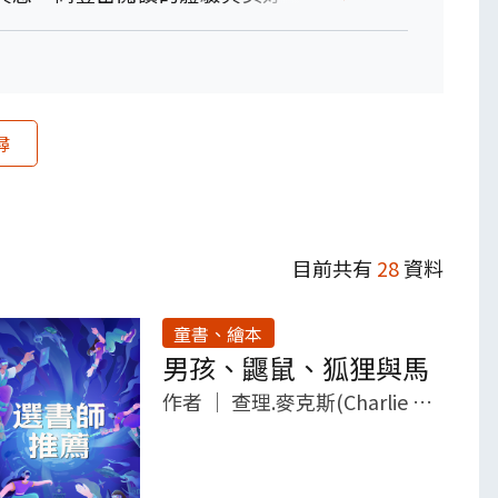
登入後可直接借閱）
指標主題」分類如下，歡迎善用標籤代號參考~
尋
A3、規劃執行與創新應變
；B3、藝術涵養與美感素養
3、多元文化與國際理解
看的書，還能獲得
閱幣10點及每月抽獎
，一起
目前共有
28
資料
童書、繪本
男孩、鼴鼠、狐狸與馬
作者
｜
查理.麥克斯(Charlie Mackesy)作 , 韓絜光譯