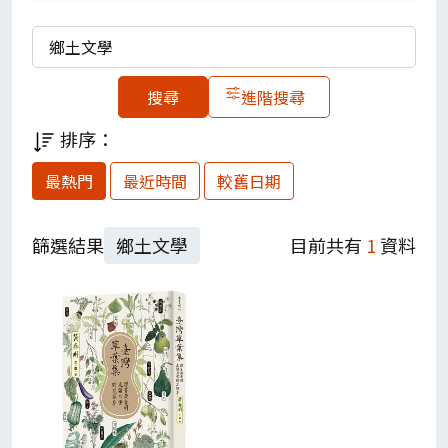
歡迎到館借閱。
關鍵字
※歡迎大家借電子書喔！請點選【
電子書借
閱清單
】（登入後可直接借閱）
進階搜尋
※探索全放位主題？我們參考「108年新課
排序：
綱三面九項指標主題」分類如下，歡迎善用
標籤代號參考~
最熱門
最近時間
較舊日期
A1、身心素質與自我精進；A2、系統思考與
解決問題；A3、規劃執行與創新應變
篩選結果
鄉土文學
目前共有
1
資料
B1、符號運用與溝通表達；B2、科技資訊與
媒體素養；B3、藝術涵養與美感素養
C1、道德實踐與公民意義；C2人際關係與團
隊合作；C3、多元文化與國際理解
※另外，我們邀請你，不限任何主題，推薦
你認為超好看的書，還能獲得
閱幣10點及每
月抽獎
，一起來分享吧！