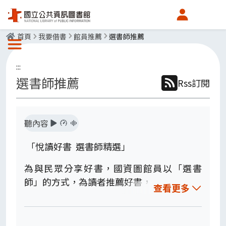
會員中心
首頁
我要借書
館員推薦
選書師推薦
選單按鈕
:::
選書師推薦
Rss訂閱
聽內容
「悅讀好書 選書師精選」
為與民眾分享好書，國資圖館員以「選書
師」的方式，為讀者推薦好書，
查看更多
並於總館一樓新書展示區展出，希望透過選
讀分享，與您一同豐富閱讀的體驗與美好，