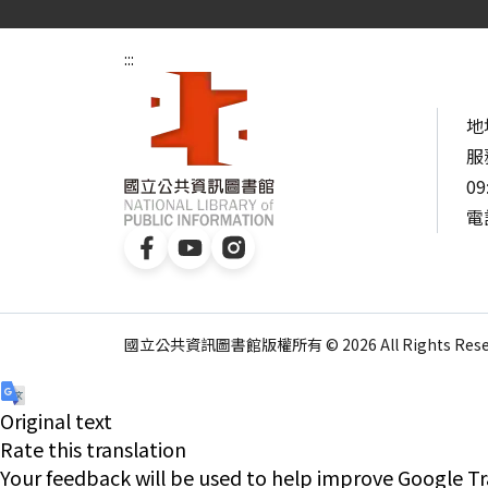
:::
地
服
09
電話
國立公共資訊圖書館版權所有 © 2026 All Rights Reser
Original text
Rate this translation
Your feedback will be used to help improve Google Tr