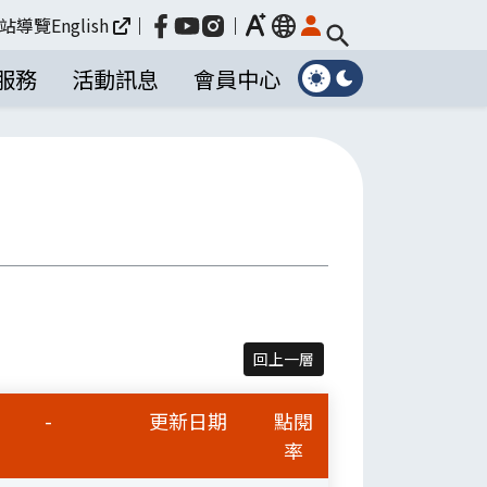
放大
站導覽
English
｜
｜
language
服務
活動訊息
會員中心
回上一層
-
更新日期
點閱
率