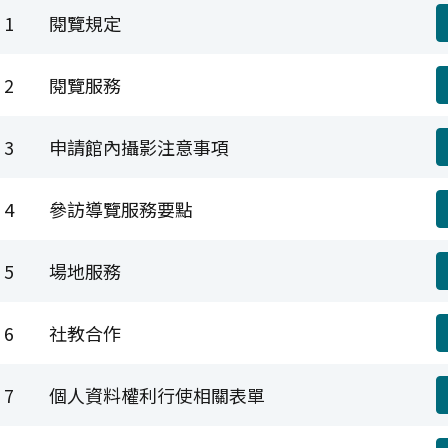
1
閱覽規定
2
閱覽服務
3
申請館內攝影注意事項
4
參訪導覽服務要點
5
場地服務
案下載-列表
6
社教合作
7
個人資料權利行使相關表單