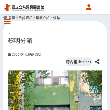
會員中心
首頁
到館資訊
樓層介紹
分館
選單按鈕
:::
黎明分館
2026/04/16
382
日期
點閱率
分享
聽內容