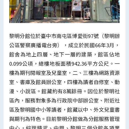
黎明分館位於臺中市南屯區博愛街97號（黎明辦
公區警察廣播電台旁），成立於民國66年3月，
館舍為地上四層、地下一層的建築，館區佔地
0.099公頃，總樓地板面積942.36平方公尺。一
樓為期刊閱報室及兒童室，二、三樓為網路資源
室、書庫及館員辦公室，四樓為讀者自修室、動
漫、小說區。館藏約有8萬餘冊。因位於黎明社
區內，服務對象多為行政院中部辦公室、附近社
區及黎明國中小等讀者，館藏以中、外文兒童書
與期刊為特色。目前黎明分館做為分館服務管理
中心，綜理精武、中興、黎明三個分館各項業