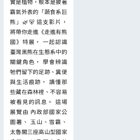
實是植物，根本是披著
霸氣外表的「蔬食系巨
熊」🌿🐻 這支影片，
將帶你走進《走進有熊
國》特展， 一起認識
臺灣黑熊在生態系中的
關鍵角色， 學會辨識
牠們留下的足跡、糞便
與生活痕跡， 讀懂那
些藏在森林裡、不容易
被看見的訊息。 這場
展覽由 內政部國家公
園署、 玉山、雪霸、
太魯閣三座高山型國家