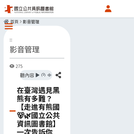
會員中心
首頁
影音管理
選單按鈕
:::
影音管理
275
點閱數
分享
聽內容
在臺灣遇見黑
熊有多難？
【走進有熊國
🐻🌿國立公共
資訊圖書館】
一次告訴你