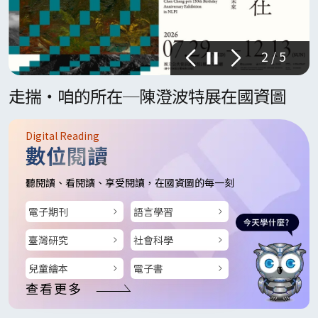
2 / 5
上一頁
下一頁
永續
走揣・咱的所在─陳澄波特展在國資圖
Digital Reading
數位閱讀
聽閱讀、看閱讀、享受閱讀，在國資圖的每一刻
電子期刊
語言學習
臺灣研究
社會科學
兒童繪本
電子書
查看更多