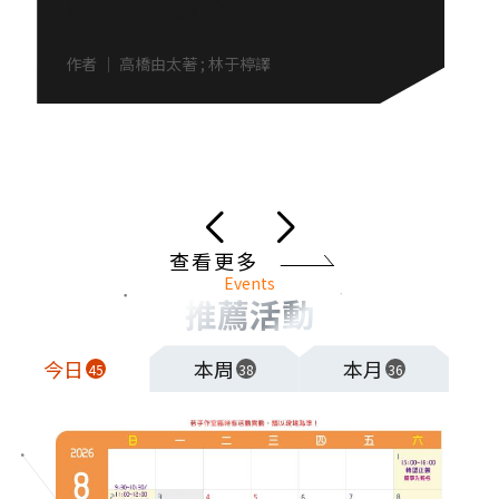
黑貓咖啡廳的點心
作者
｜
高橋由太著 ; 林于楟譯
上一頁
點擊可進入下一頁幻燈
查看更多
Events
推薦活動
今日
本周
本月
45
38
36