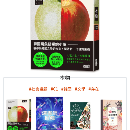
本物
#社會議題
#C1
#韓國
#文學
#存在