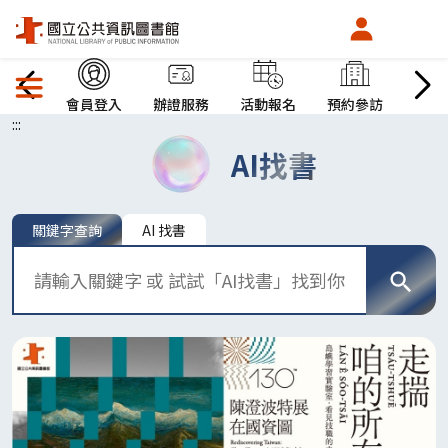
會員中心
上一頁
下
選單按鈕
會員登入
辦證服務
活動報名
預約參訪
預約
:::
AI找書
搜尋
關鍵字查詢
AI 找書
搜尋字詞