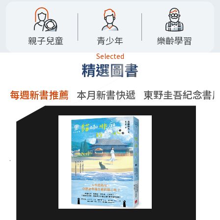
親子兒童
青少年
樂齡學習
Selected
精選圖書
每週新書推薦
本月新書快遞
東野圭吾紀念書