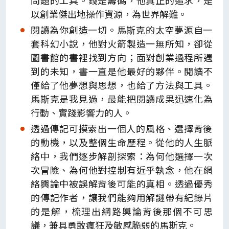
問題的工具。錢是籌碼，他真正的追求，是
以創業傑出地操作資源，為世界解難。
閱讀為你創造一切。馬斯克的太空夢源自一
套科幻小說，他對火箭製造一無所知，卻從
圖書館的書裡找到方向；面對創業過程所遇
到的未知，書一直是他最好的夥伴。閱讀不
僅給了他夢想與思想，也給了方法與工具。
馬斯克是我見過，最能把閱讀成果迅速化為
行動、實踐影響力的人。
透過傳記可摸索出一個人的風格、選擇背後
的動機，以及整個生命歷程。從他的人生脈
絡中，我們逐步解剖探索：為何他選擇一次
次冒險、為何他對控制有近乎執念，他在網
絡輿論中被誤解背後可能的真相。透過優秀
的傳記作者，讓我們能夠用解謎帶有紀錄片
的是解，梳理出網路輿論背後那個不可思
議，兼具勇敢瘋狂及敏感脆弱的馬斯克。