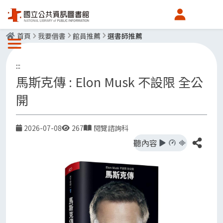
會員中心
首頁
我要借書
館員推薦
選書師推薦
選單按鈕
:::
馬斯克傳 : Elon Musk 不設限 全公
開
2026-07-08
267
閱覽諮詢科
日期
點閱率
發布單位
分享
聽內容