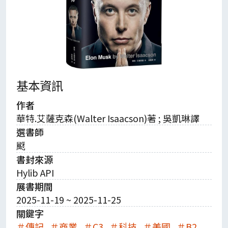
基本資訊
作者
華特.艾薩克森(Walter Isaacson)著 ; 吳凱琳譯
選書師
颬
書封來源
Hylib API
展書期間
2025-11-19 ~ 2025-11-25
關鍵字
＃傳記
＃商業
＃C3
＃科技
＃美國
＃B2