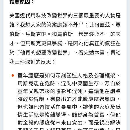
推薦原因：
美國近代用科技改變世界的三個最重要的人物是
誰？我想大家的答案應該不外乎：比爾蓋茲、賈
伯斯、馬斯克吧。和賈伯斯一樣是褒貶不一的天
才，但馬斯克更具爭議，是因為他真正的瘋狂在
於「他真的想要改變世界」。看完這本書，帶給
我三件深刻的反思：
童年經歷是如何深刻塑造人格及心理框架。
馬斯克能在危險、混亂中突圍生存，源自於
童年父親帶來的陰影和混沌，這讓他在創業
時敢於冒險，有傑出的才能屢屢度過風雨，
但也讓他習慣活在暴風中，讓他的家庭及感
情生活總是複雜變盪。雖然身為首富，但他
對金錢的態度從未來自貪婪，而是視為解決