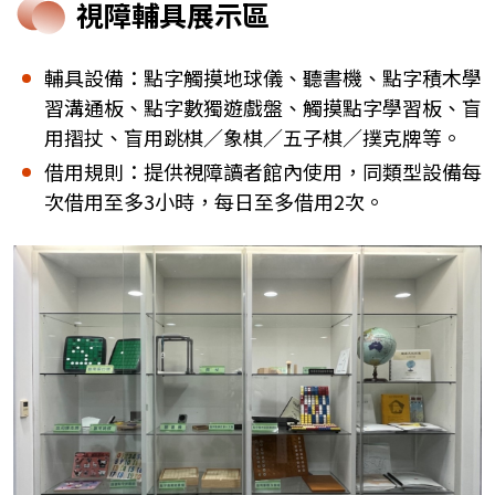
視障輔具展示區
輔具設備：點字觸摸地球儀、聽書機、點字積木學
習溝通板、點字數獨遊戲盤、觸摸點字學習板、盲
用摺扙、盲用跳棋／象棋／五子棋／撲克牌等。
借用規則：提供視障讀者館內使用，同類型設備每
次借用至多3小時，每日至多借用2次。