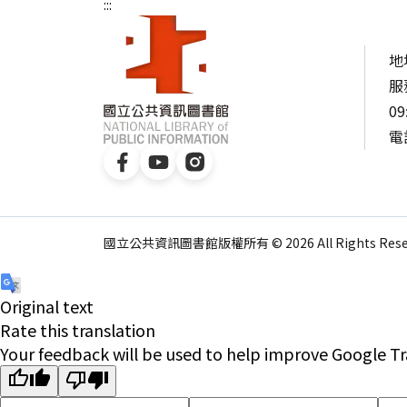
:::
地
服
09
電話
國立公共資訊圖書館版權所有 © 2026 All Rights Reser
Original text
Rate this translation
Your feedback will be used to help improve Google Tr