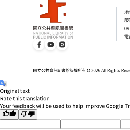
地
服
09
電話
國立公共資訊圖書館版權所有 © 2026 All Rights Reser
Original text
Rate this translation
Your feedback will be used to help improve Google Tr