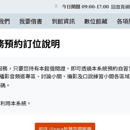
:::
回首頁
網
今日開館 09:00-17:00
我們
我要借書
到館資訊
數位館藏
各項
服務預約訂位說明
助服務，只要您持有本館借閱證，即可透過本系統預約自
公播影音頻道專區、討論小間、攝影及口說練習小間各區
密碼。
加利用本系統。
前往 iSpace智慧空間服務