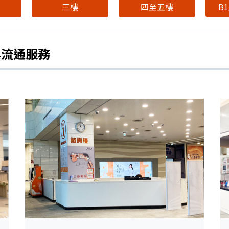
三樓
四至五樓
B
與流通服務