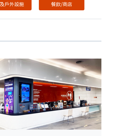
1及戶外設施
餐飲/商店