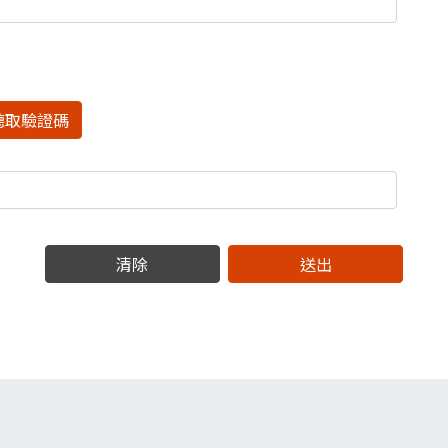
聽取驗證碼
清除
送出