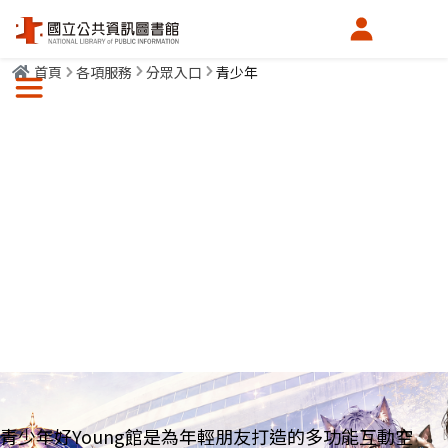
會員中心
首頁
各項服務
分眾入口
青少年
選單按鈕
115年暑假 青少年覺醒任務
開館日，週二~週六 09:00~20:30；週日 09:00~16:30
7/1~8/9 實境解謎、抽獎活動 限時覺醒!!
青少年好Young館是為年輕朋友打造的多功能互動空