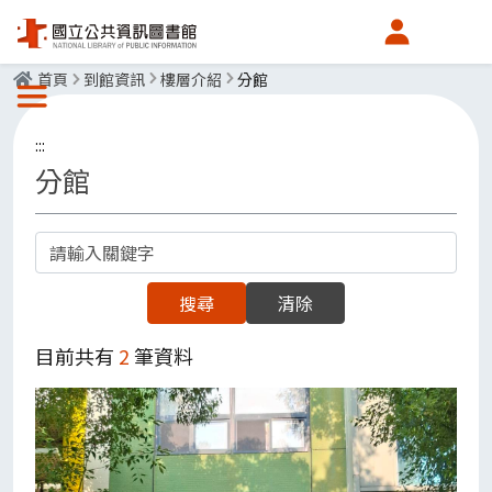
會員中心
首頁
到館資訊
樓層介紹
分館
選單按鈕
:::
分館
關鍵字
搜尋
清除
目前共有
2
筆資料