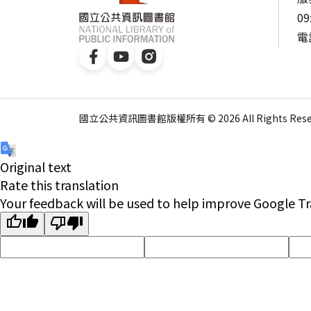
09
電話
國立公共資訊圖書館版權所有 © 2026 All Rights Reser
Original text
Rate this translation
Your feedback will be used to help improve Google Tr