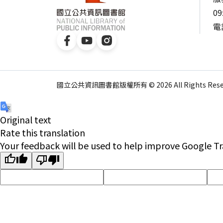
09
電話
國立公共資訊圖書館版權所有 © 2026 All Rights Reser
Original text
Rate this translation
Your feedback will be used to help improve Google Tr