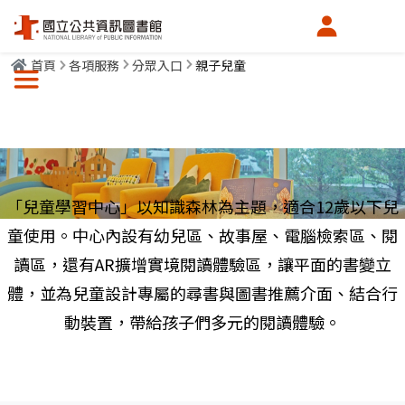
會員中心
首頁
各項服務
分眾入口
親子兒童
選單按鈕
親子兒童
開館日，週二~週六 09:00~20:00；週日 09:00~17:00
「兒童學習中心」以知識森林為主題，適合12歲以下兒
童使用。中心內設有幼兒區、故事屋、電腦檢索區、閱
讀區，還有AR擴增實境閱讀體驗區，讓平面的書變立
體，並為兒童設計專屬的尋書與圖書推薦介面、結合行
動裝置，帶給孩子們多元的閱讀體驗。