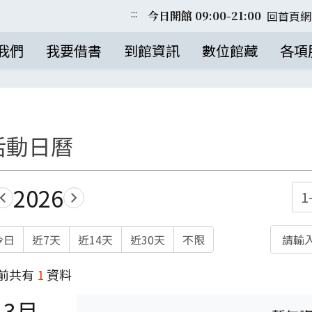
:::
回首頁
網
今日開館 09:00-21:00
我們
我要借書
到館資訊
數位館藏
各項
活動日曆
2026
1
2025
2027
關鍵字
今日
近7天
近14天
近30天
不限
前共有
1
資料
-3月