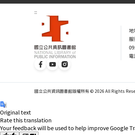
:::
地
服
09
電話
國立公共資訊圖書館版權所有 © 2026 All Rights Reser
Original text
Rate this translation
Your feedback will be used to help improve Google Tr