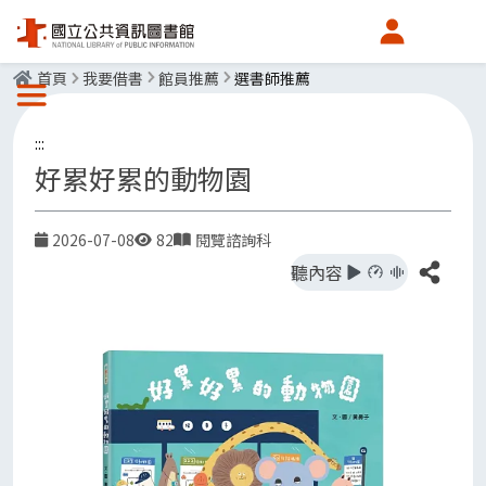
會員中心
首頁
我要借書
館員推薦
選書師推薦
選單按鈕
:::
好累好累的動物園
2026-07-08
82
閱覽諮詢科
日期
點閱率
發布單位
分享
聽內容