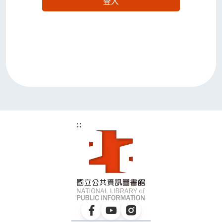
登入
:::