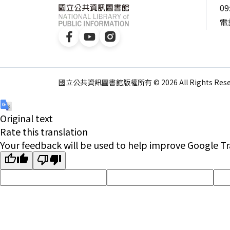
09
電話
國立公共資訊圖書館版權所有 © 2026 All Rights Reser
Original text
Rate this translation
Your feedback will be used to help improve Google Tr